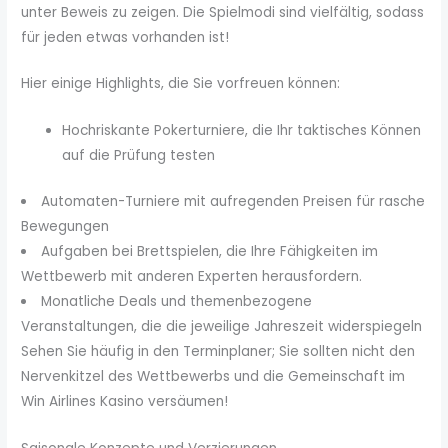
unter Beweis zu zeigen. Die Spielmodi sind vielfältig, sodass
für jeden etwas vorhanden ist!
Hier einige Highlights, die Sie vorfreuen können:
Hochriskante Pokerturniere, die Ihr taktisches Können
auf die Prüfung testen
Automaten-Turniere mit aufregenden Preisen für rasche
Bewegungen
Aufgaben bei Brettspielen, die Ihre Fähigkeiten im
Wettbewerb mit anderen Experten herausfordern.
Monatliche Deals und themenbezogene
Veranstaltungen, die die jeweilige Jahreszeit widerspiegeln
Sehen Sie häufig in den Terminplaner; Sie sollten nicht den
Nervenkitzel des Wettbewerbs und die Gemeinschaft im
Win Airlines Kasino versäumen!