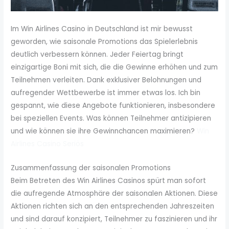
Im Win Airlines Casino in Deutschland ist mir bewusst
geworden, wie saisonale Promotions das Spielerlebnis
deutlich verbessern können. Jeder Feiertag bringt
einzigartige Boni mit sich, die die Gewinne erhöhen und zum
Teilnehmen verleiten. Dank exklusiver Belohnungen und
aufregender Wettbewerbe ist immer etwas los. Ich bin
gespannt, wie diese Angebote funktionieren, insbesondere
bei speziellen Events. Was können Teilnehmer antizipieren
und wie können sie ihre Gewinnchancen maximieren?
Win
Airlines Casino Seriös
Zusammenfassung der saisonalen Promotions
Beim Betreten des Win Airlines Casinos spürt man sofort
die aufregende Atmosphäre der saisonalen Aktionen. Diese
Aktionen richten sich an den entsprechenden Jahreszeiten
und sind darauf konzipiert, Teilnehmer zu faszinieren und ihr