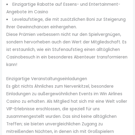
Einzigartige Rabatte auf Essens- und Entertainment-
Angebote im Casino
Levelaufstiege, die mit zusätzlichen Boni zur Steigerung
Ihrer Gewinnchancen einhergehen.
Diese Prämien verbessern nicht nur den Spielvergnügen,
sondern hervorheben auch den Wert der Mitgliedschaft. Es
ist erstaunlich, wie ein Stufenaufstieg einen alltäglichen
Casinobesuch in ein besonderes Abenteuer transformieren
kann!
Einzigartige Veranstaltungseinladungen
Es gibt nichts Ähnliches zum Nervenkitzel, besondere
Einladungen zu außergewöhnlichen Events im Win Airlines
Casino zu erhalten. Als Mitglied hat sich mir eine Welt voller
VIP-Erlebnisse erschlossen, die speziell für uns
zusammengestellt wurden. Das sind keine alltäglichen
Treffen; sie bieten unvergleichlichen Zugang zu
mitreißenden Nächten, in denen ich mit Großspielern