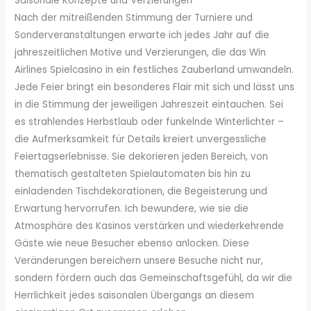
Saisonale Konzepte und Verzierungen
Nach der mitreißenden Stimmung der Turniere und
Sonderveranstaltungen erwarte ich jedes Jahr auf die
jahreszeitlichen Motive und Verzierungen, die das Win
Airlines Spielcasino in ein festliches Zauberland umwandeln.
Jede Feier bringt ein besonderes Flair mit sich und lässt uns
in die Stimmung der jeweiligen Jahreszeit eintauchen. Sei
es strahlendes Herbstlaub oder funkelnde Winterlichter –
die Aufmerksamkeit für Details kreiert unvergessliche
Feiertagserlebnisse. Sie dekorieren jeden Bereich, von
thematisch gestalteten Spielautomaten bis hin zu
einladenden Tischdekorationen, die Begeisterung und
Erwartung hervorrufen. Ich bewundere, wie sie die
Atmosphäre des Kasinos verstärken und wiederkehrende
Gäste wie neue Besucher ebenso anlocken. Diese
Veränderungen bereichern unsere Besuche nicht nur,
sondern fördern auch das Gemeinschaftsgefühl, da wir die
Herrlichkeit jedes saisonalen Übergangs an diesem