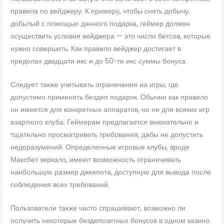
правила по вейджеру. К примеру, чтобы снять добычу,
добытый с помощью данного подарка, геймер должен
осуществить условия вейджера — это число бетсов, которые
нужно совершить. Как правило вейджер достигает в
пределах двадцати икс и до 50-ти икс суммы бонуса.
Следует также учитывать ограничения на игры, где
допустимо применять бездеп подарок. Обычно как правило
он имеется для конкретных аппаратов, но не для всяких игр
азартного клуба. Геймерам предлагается внимательно и
тщательно просматривать требования, дабы не допустить
недоразумений. Определенные игровые клубы, вроде
Максбет зеркало, имеют возможность ограничивать
наибольшую размер джекпота, доступную для вывода после
соблюдения всех требований.
Пользователи также часто спрашивают, возможно ли
получить некоторые бездепозитных бонусов в одном казино.