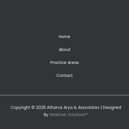
Home
About
Practice Areas
Contact
Copyright © 2026 Atharva Arya & Associates | Designed
By
WebDeb Solutions™