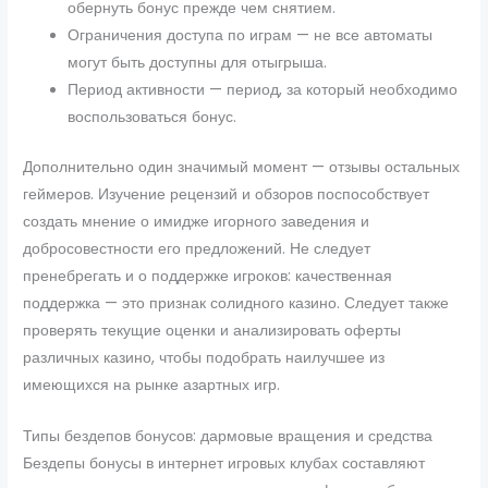
обернуть бонус прежде чем снятием.
Ограничения доступа по играм — не все автоматы
могут быть доступны для отыгрыша.
Период активности — период, за который необходимо
воспользоваться бонус.
Дополнительно один значимый момент — отзывы остальных
геймеров. Изучение рецензий и обзоров поспособствует
создать мнение о имидже игорного заведения и
добросовестности его предложений. Не следует
пренебрегать и о поддержке игроков: качественная
поддержка — это признак солидного казино. Следует также
проверять текущие оценки и анализировать оферты
различных казино, чтобы подобрать наилучшее из
имеющихся на рынке азартных игр.
Типы бездепов бонусов: дармовые вращения и средства
Бездепы бонусы в интернет игровых клубах составляют