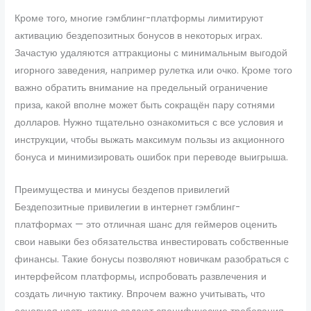
Кроме того, многие гэмблинг-платформы лимитируют
активацию бездепозитных бонусов в некоторых играх.
Зачастую удаляются аттракционы с минимальным выгодой
игорного заведения, например рулетка или очко. Кроме того
важно обратить внимание на предельный ограничение
приза, какой вполне может быть сокращён пару сотнями
долларов. Нужно тщательно ознакомиться с все условия и
инструкции, чтобы выжать максимум пользы из акционного
бонуса и минимизировать ошибок при переводе выигрыша.
Преимущества и минусы бездепов привилегий
Бездепозитные привилегии в интернет гэмблинг-
платформах — это отличная шанс для геймеров оценить
свои навыки без обязательства инвестировать собственные
финансы. Такие бонусы позволяют новичкам разобраться с
интерфейсом платформы, испробовать развлечения и
создать личную тактику. Впрочем важно учитывать, что