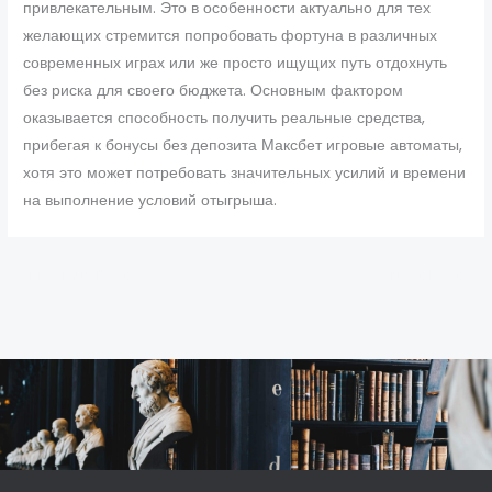
привлекательным. Это в особенности актуально для тех
желающих стремится попробовать фортуна в различных
современных играх или же просто ищущих путь отдохнуть
без риска для своего бюджета. Основным фактором
оказывается способность получить реальные средства,
прибегая к бонусы без депозита Максбет игровые автоматы,
хотя это может потребовать значительных усилий и времени
на выполнение условий отыгрыша.
←
Previous Post
Next Post
→