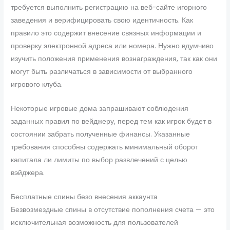
требуется выполнить регистрацию на веб-сайте игорного
заведения и верифицировать свою идентичность. Как
правило это содержит внесение связных информации и
проверку электронной адреса или номера. Нужно вдумчиво
изучить положения применения вознаграждения, так как они
могут быть различаться в зависимости от выбранного
игрового клуба.
Некоторые игровые дома запрашивают соблюдения
заданных правил по вейджеру, перед тем как игрок будет в
состоянии забрать полученные финансы. Указанные
требования способны содержать минимальный оборот
капитала ли лимиты по выбор развлечений с целью
вэйджера.
Бесплатные спины безо внесения аккаунта
Безвозмездные спины в отсутствие пополнения счета — это
исключительная возможность для пользователей