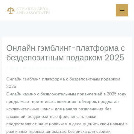
Skip
to
content
Онлайн гэмблинг-платформа с
бездепозитным подарком 2025
/
Blog
/ By
atharvaaryaassociates_17
Онлайн гэмблинг-платформа с бездепозитным подарком
2025
Онлайн казино с безвложительным привилегией в 2025 году
продолжают притягивать внимание геймеров, предлагая
исключительные шансы для начала развлечения без
вложений. Бездепозитные фриспины плюшки
предоставляют шанс новичкам в деле оценить свои навыки в
различных игровых автоматах, без риска для своими