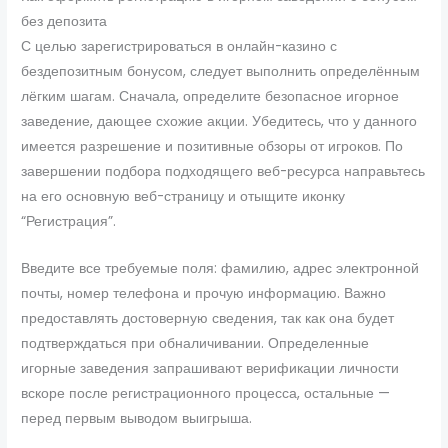
без депозита
С целью зарегистрироваться в онлайн-казино с
бездепозитным бонусом, следует выполнить определённым
лёгким шагам. Сначала, определите безопасное игорное
заведение, дающее схожие акции. Убедитесь, что у данного
имеется разрешение и позитивные обзоры от игроков. По
завершении подбора подходящего веб-ресурса направьтесь
на его основную веб-страницу и отыщите иконку
“Регистрация”.
Введите все требуемые поля: фамилию, адрес электронной
почты, номер телефона и прочую информацию. Важно
предоставлять достоверную сведения, так как она будет
подтверждаться при обналичивании. Определенные
игорные заведения запрашивают верификации личности
вскоре после регистрационного процесса, остальные —
перед первым выводом выигрыша.