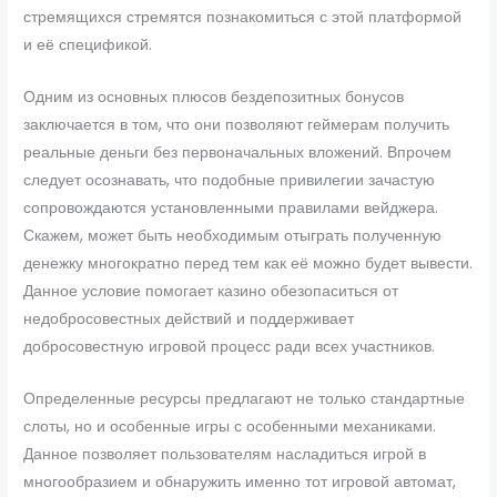
стремящихся стремятся познакомиться с этой платформой
и её спецификой.
Одним из основных плюсов бездепозитных бонусов
заключается в том, что они позволяют геймерам получить
реальные деньги без первоначальных вложений. Впрочем
следует осознавать, что подобные привилегии зачастую
сопровождаются установленными правилами вейджера.
Скажем, может быть необходимым отыграть полученную
денежку многократно перед тем как её можно будет вывести.
Данное условие помогает казино обезопаситься от
недобросовестных действий и поддерживает
добросовестную игровой процесс ради всех участников.
Определенные ресурсы предлагают не только стандартные
слоты, но и особенные игры с особенными механиками.
Данное позволяет пользователям насладиться игрой в
многообразием и обнаружить именно тот игровой автомат,