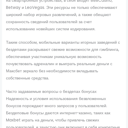
на смартфонных устройствах, в себя входят 888Casino,
Betway и LeoVegas. Эти ресурсы не только обеспечивают
широкий набор игровых развлечений, а также обещают
сохранность сведений пользователей за счет
использованию новейших систем кодирования.
Таким способом, мобильные варианты игорных заведений с
бездепами раскрывают свежие возможности для гэмблинга,
обеспечивая участникам уникальную возможность
почувствовать адреналин и выиграть реальные деньги с
Максбет зеркало без необходимости вкладывать
собственные средства.
Часто задаваемые вопросы о бездепах бонусах
Надежность и условия использования безвложенных
бонусов порождают много запросов у пользователей.
Бездеповые бонусы даются интернет-казино, таких как
Maxbet играть на деньги, чтобы привлечь свежих
пользователей, и зачастую они включают в себя конкретные