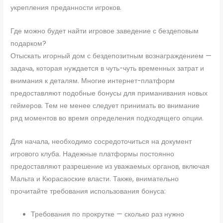
укрепления преданности игроков.
Где можно будет найти игровое заведение с бездеповым
подарком?
Отыскать игорный дом с бездепозитным вознаграждением —
задача, которая нуждается в чуть-чуть временных затрат и
внимания к деталям. Многие интернет-платформ
предоставляют подобные бонусы для приманивания новых
геймеров. Тем не менее следует принимать во внимание
ряд моментов во время определения подходящего опции.
Для начала, необходимо сосредоточиться на документ
игрового клуба. Надежные платформы постоянно
предоставляют разрешение из уважаемых органов, включая
Мальта и Кюрасаоские власти. Также, внимательно
прочитайте требования использования бонуса:
Требования по прокрутке — сколько раз нужно