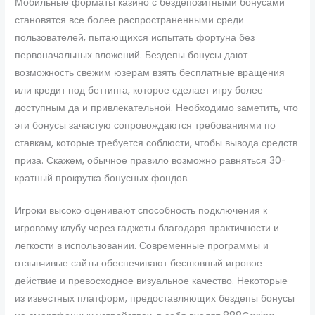
Мобильные форматы казино с бездепозитными бонусами
становятся все более распространенными среди
пользователей, пытающихся испытать фортуна без
первоначальных вложений. Бездепы бонусы дают
возможность свежим юзерам взять бесплатные вращения
или кредит под беттинга, которое сделает игру более
доступным да и привлекательной. Необходимо заметить, что
эти бонусы зачастую сопровождаются требованиями по
ставкам, которые требуется соблюсти, чтобы вывода средств
приза. Скажем, обычное правило возможно равняться 30-
кратный прокрутка бонусных фондов.
Игроки высоко оценивают способность подключения к
игровому клубу через гаджеты благодаря практичности и
легкости в использовании. Современные программы и
отзывчивые сайты обеспечивают бесшовный игровое
действие и превосходное визуальное качество. Некоторые
из известных платформ, предоставляющих бездепы бонусы