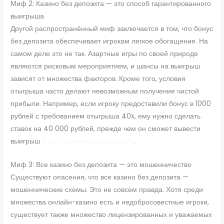
Миф 2: Казино без депозита — это способ гарантированного
выигрыша
Другой распространённый миф заключается в том, что бонус
без депозита обеспечивает игрокам легкое обогащение. На
самом деле это не так. Азартные игры по своей природе
являются рисковым мероприятием, и шансы на выигрыш
зависят от множества факторов. Кроме того, условия
отыгрыша часто делают невозможным получение чистой
прибыли. Например, если игроку предоставили бонус в 1000
рублей с требованием отыгрыша 40x, ему нужно сделать
ставок на 40 000 рублей, прежде чем он сможет вывести
выигрыш
1хбет букмекерская контора
.
Миф 3: Все казино без депозита — это мошенничество
Существуют опасения, что все казино без депозита —
мошеннические схемы. Это не совсем правда. Хотя среди
множества онлайн-казино есть и недобросовестные игроки,
существует также множество лицензированных и уважаемых