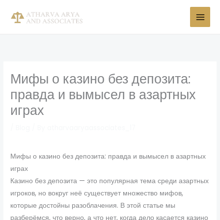
Skip
to
content
Мифы о казино без депозита:
правда и вымысел в азартных
играх
/
Blog
/ By
atharvaaryaassociates_17
Мифы о казино без депозита: правда и вымысел в азартных
играх
Казино без депозита — это популярная тема среди азартных
игроков, но вокруг неё существует множество мифов,
которые достойны разоблачения. В этой статье мы
разберёмся, что верно, а что нет, когда дело касается казино