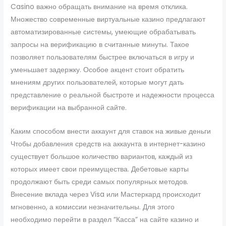
Casino важно обращать внимание на время отклика.
Множество современные виртуальные казино предлагают
автоматизированные системы, умеющие обрабатывать
запросы на верификацию в считанные минуты. Такое
позволяет пользователям быстрее включаться в игру и
уменьшает задержку. Особое акцент стоит обратить
мнениям других пользователей, которые могут дать
представление о реальной быстроте и надежности процесса
верификации на выбранной сайте.
Каким способом внести аккаунт для ставок на живые деньги
Чтобы добавления средств на аккаунта в интернет-казино
существует большое количество вариантов, каждый из
которых имеет свои преимущества. Дебетовые карты
продолжают быть среди самых популярных методов.
Внесение вклада через Visa или Мастеркард происходит
мгновенно, а комиссии незначительны. Для этого
необходимо перейти в раздел “Касса” на сайте казино и