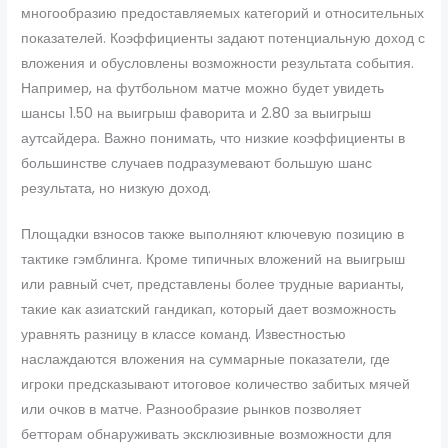
многообразию предоставляемых категорий и относительных
показателей. Коэффициенты задают потенциальную доход с
вложения и обусловлены возможности результата события.
Например, на футбольном матче можно будет увидеть
шансы 1.50 на выигрыш фаворита и 2.80 за выигрыш
аутсайдера. Важно понимать, что низкие коэффициенты в
большинстве случаев подразумевают большую шанс
результата, но низкую доход.
Площадки взносов также выполняют ключевую позицию в
тактике гэмблинга. Кроме типичных вложений на выигрыш
или равный счет, представлены более трудные варианты,
такие как азиатский гандикап, который дает возможность
уравнять разницу в классе команд. Известностью
наслаждаются вложения на суммарные показатели, где
игроки предсказывают итоговое количество забитых мячей
или очков в матче. Разнообразие рынков позволяет
бетторам обнаруживать эксклюзивные возможности для