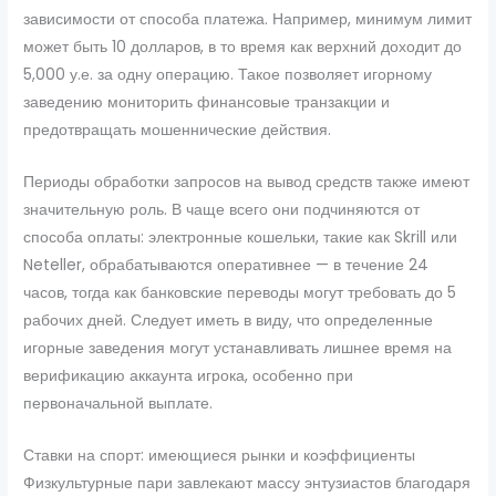
зависимости от способа платежа. Например, минимум лимит
может быть 10 долларов, в то время как верхний доходит до
5,000 у.е. за одну операцию. Такое позволяет игорному
заведению мониторить финансовые транзакции и
предотвращать мошеннические действия.
Периоды обработки запросов на вывод средств также имеют
значительную роль. В чаще всего они подчиняются от
способа оплаты: электронные кошельки, такие как Skrill или
Neteller, обрабатываются оперативнее — в течение 24
часов, тогда как банковские переводы могут требовать до 5
рабочих дней. Следует иметь в виду, что определенные
игорные заведения могут устанавливать лишнее время на
верификацию аккаунта игрока, особенно при
первоначальной выплате.
Ставки на спорт: имеющиеся рынки и коэффициенты
Физкультурные пари завлекают массу энтузиастов благодаря