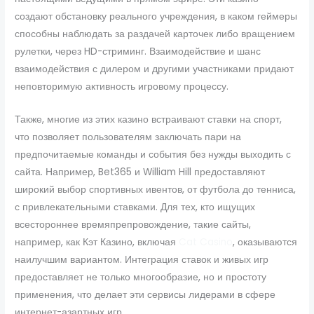
создают обстановку реального учреждения, в каком геймеры
способны наблюдать за раздачей карточек либо вращением
рулетки, через HD-стриминг. Взаимодействие и шанс
взаимодействия с дилером и другими участниками придают
неповторимую активность игровому процессу.
Также, многие из этих казино встраивают ставки на спорт,
что позволяет пользователям заключать пари на
предпочитаемые команды и события без нужды выходить с
сайта. Например, Bet365 и William Hill предоставляют
широкий выбор спортивных ивентов, от футбола до тенниса,
с привлекательными ставками. Для тех, кто ищущих
всестороннее времяпрепровождение, такие сайты,
например, как Кэт Казино, включая
Cat Casino
, оказываются
наилучшим вариантом. Интеграция ставок и живых игр
предоставляет не только многообразие, но и простоту
применения, что делает эти сервисы лидерами в сфере
интернет-азартных игр.