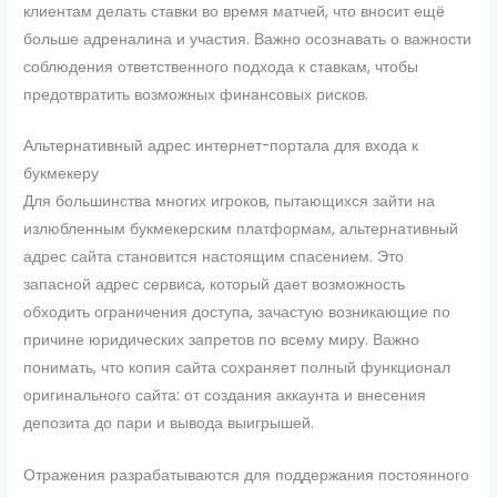
клиентам делать ставки во время матчей, что вносит ещё
больше адреналина и участия. Важно осознавать о важности
соблюдения ответственного подхода к ставкам, чтобы
предотвратить возможных финансовых рисков.
Альтернативный адрес интернет-портала для входа к
букмекеру
Для большинства многих игроков, пытающихся зайти на
излюбленным букмекерским платформам, альтернативный
адрес сайта становится настоящим спасением. Это
запасной адрес сервиса, который дает возможность
обходить ограничения доступа, зачастую возникающие по
причине юридических запретов по всему миру. Важно
понимать, что копия сайта сохраняет полный функционал
оригинального сайта: от создания аккаунта и внесения
депозита до пари и вывода выигрышей.
Отражения разрабатываются для поддержания постоянного