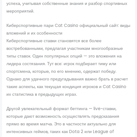
успеха, учитывая собственные знания и разбор спортивных
мероприятий.
Киберспортивные пари Cat Casino официальный сайт: виды
вложений и их особенности
Киберспортивные ставки становятся все более
востребованными, предлагая участникам многообразные
типы ставок. Один популярных опций — это вложения на
лидера состязания. Тут все: игрок подбирает тиму или
спортсмена, которые, по его мнению, одержат победу.
Однако для удачного предугадывания важно брать в расчет
такие аспекты, как текущая кондиция игроков и Cat Casino
их статистика в предыдущих играх.
Другой увлекательный формат беттинга — live-ставки,
которые дают возможность осуществлять предсказания
прямо во время матча. Это в частности актуально для
интенсивных геймов, таких как Dota 2 или League of