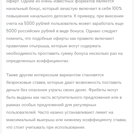
оферт. Одним из очень известных форматов является
начальный бонус, который зачастую включает в себя 100%
повышение начального депозита. К примеру, при внесении
счета на 5000 рублей пользователь может заработать еще
5000 российских рублей в виде бонуса. Однако следует
помнить, что подобные оферты как правило включают
правилами отыгрыша, которые могут содержать
необходимость проставить сумму бонуса несколько раз на
определенных коэффициентах.
Также другим интересным вариантом становятся
безрисковые ставки, которые дают возможность поставить
деньги без опасения утраты своих денег. Фрибеты могут
быть выданы как часть вступительного предложения или в
рамках особых предложений для регулярных
пользователей. Часто казино устанавливают лимит на
максимальный выигрыш или нижнему коэффициенту ставки,
что стоит учитывать при использовании.