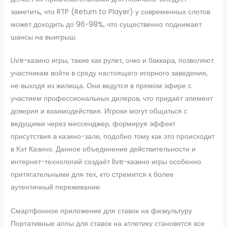
заметить, что RTP (Return to Player) у современных слотов
может доходить до 96-98%, что существенно поднимает
шансы на выигрыш.
Live-казино игры, такие как рулет, очко и баккара, позволяют
участникам войти в среду настоящего игорного заведения,
не выходя из жилища. Они ведутся в прямом эфире с
участием профессиональных дилеров, что придаёт элемент
доверия и взаимодействия. Игроки могут общаться с
ведущими через мессенджер, формируя эффект
присутствия в казино-зале, подобно тому как это происходит
в Кэт Казино. Данное объединение действительности и
интернет-технологий создаёт live-казино игры особенно
притягательными для тех, кто стремится к более
аутентичный переживание.
Смартфонное приложение для ставок на физкультуру
Портативные аппы для ставок на атлетику становятся все