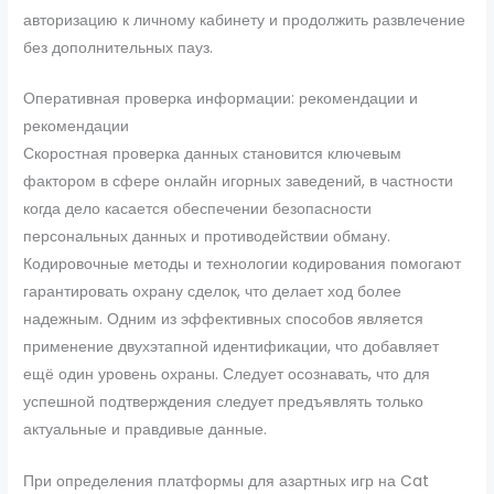
авторизацию к личному кабинету и продолжить развлечение
без дополнительных пауз.
Оперативная проверка информации: рекомендации и
рекомендации
Скоростная проверка данных становится ключевым
фактором в сфере онлайн игорных заведений, в частности
когда дело касается обеспечении безопасности
персональных данных и противодействии обману.
Кодировочные методы и технологии кодирования помогают
гарантировать охрану сделок, что делает ход более
надежным. Одним из эффективных способов является
применение двухэтапной идентификации, что добавляет
ещё один уровень охраны. Следует осознавать, что для
успешной подтверждения следует предъявлять только
актуальные и правдивые данные.
При определения платформы для азартных игр на Cat