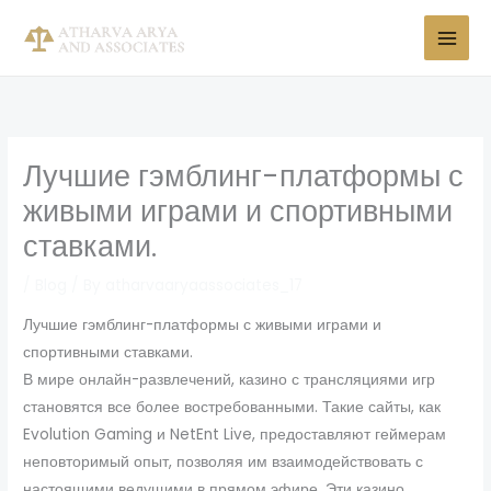
Skip
to
content
Лучшие гэмблинг-платформы с
живыми играми и спортивными
ставками.
/
Blog
/ By
atharvaaryaassociates_17
Лучшие гэмблинг-платформы с живыми играми и
спортивными ставками.
В мире онлайн-развлечений, казино с трансляциями игр
становятся все более востребованными. Такие сайты, как
Evolution Gaming и NetEnt Live, предоставляют геймерам
неповторимый опыт, позволяя им взаимодействовать с
настоящими ведущими в прямом эфире. Эти казино