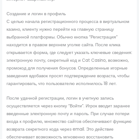
Создание и логин в профиль
С целью начала регистрационного процесса в виртуальном
казино, клиенту нужно перейти на главную страницу
выбранной платформы. Обычно кнопка “Регистрация”
находится в правом верхнем уголке сайта. После клика
открывается форма, где следует указать ключевые сведения:
электронную почту, секретный код и Cat Casino, возможно,
промокод для получения бонусов. Определенные игорные
заведения вдобавок просят подтверждение возраста, чтобы
гарантировать, что пользователю исполнилось 18 лет.
После удачной регистрации, логин в учетную запись
осуществляется через кнопку “Войти”. Игрок вводит заранее
введенные электронную почту и пароль. При случае потери
входа к профилю, множество сайтов обеспечивают функцию
возврата секретного кода через email. Это действие
обеспечивает возможность мгновенно восстановить